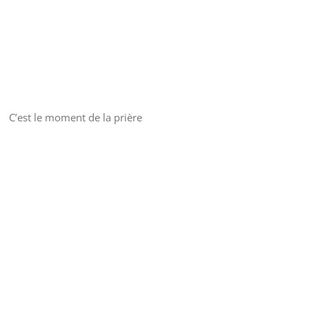
C’est le moment de la prière
Lecteur
Media error: Format(s) not supported or source(s) not found
vidéo
Télécharger le fichier: https://www.home4x4.fr/wp-
content/uploads/2018/07/20180720_110152.mp4?_=1