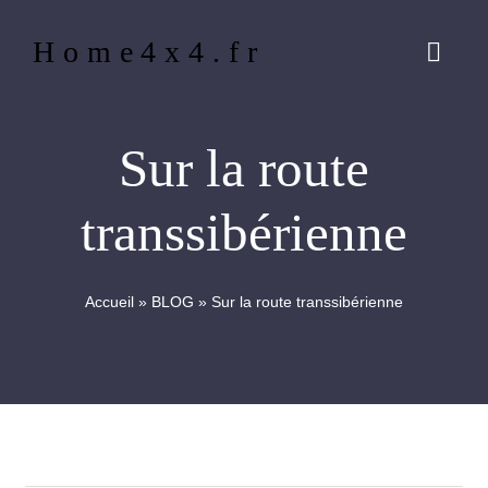
Passer
Home4x4.fr
au
Navig
contenu
à
bascu
ACCUEIL
Sur la route
QUI SOMMES-NOUS ?
transsibérienne
NOTRE PHILOSOPHIE
Accueil
»
BLOG
»
Sur la route transsibérienne
BLOG
CONTACT