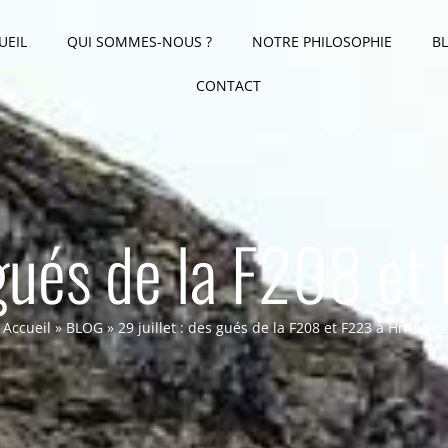
UEIL
QUI SOMMES-NOUS ?
NOTRE PHILOSOPHIE
B
CONTACT
s gués de la F208 et
Accueil
»
BLOG
»
29 juillet : des gués de la F208 et F223 à Hrifunes