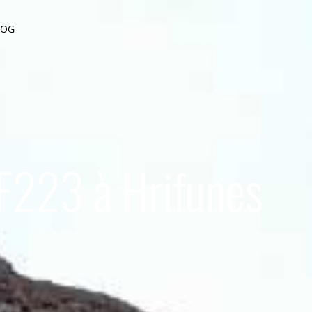
LOG
 F223 à Hrifunes