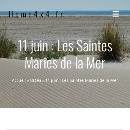
Passer
Home4x4.fr
au
Navig
contenu
à
bascu
ACCUEIL
11 juin : Les Saintes
Maries de la Mer
QUI SOMMES-NOUS ?
NOTRE PHILOSOPHIE
Accueil
»
BLOG
»
11 juin : Les Saintes Maries de la Mer
BLOG
CONTACT