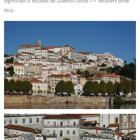
significatif (« escadas de Quebra-Costas » = escaliers brise-
dos).