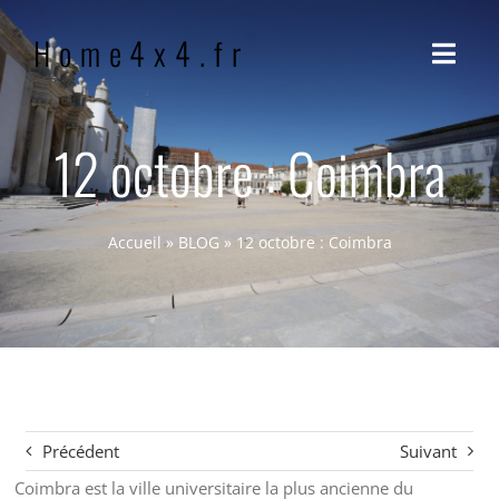
Passer
Home4x4.fr
au
Navig
contenu
à
bascu
ACCUEIL
12 octobre : Coimbra
QUI SOMMES-NOUS ?
Accueil
»
BLOG
»
12 octobre : Coimbra
NOTRE PHILOSOPHIE
BLOG
CONTACT
Précédent
Suivant
Coimbra est la ville universitaire la plus ancienne du