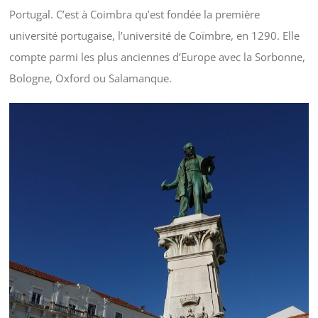
Portugal. C’est à Coimbra qu’est fondée la première
université portugaise, l’université de Coïmbre, en 1290. Elle
compte parmi les plus anciennes d’Europe avec la Sorbonne,
Bologne, Oxford ou Salamanque.