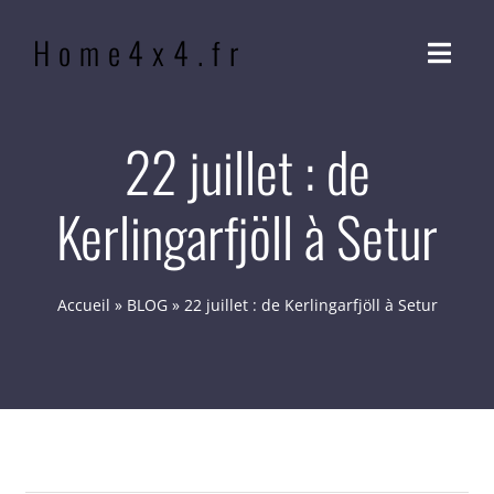
Passer
Home4x4.fr
au
Navig
contenu
à
bascu
ACCUEIL
22 juillet : de
Kerlingarfjöll à Setur
QUI SOMMES-NOUS ?
NOTRE PHILOSOPHIE
Accueil
»
BLOG
»
22 juillet : de Kerlingarfjöll à Setur
BLOG
CONTACT