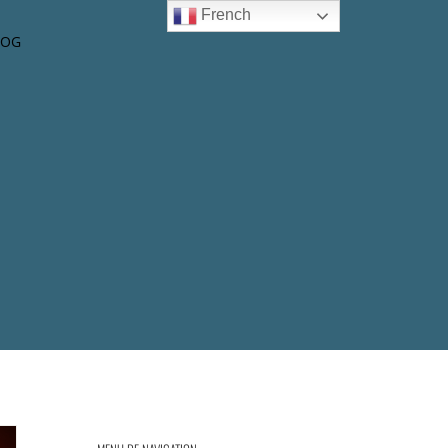
French
LOG