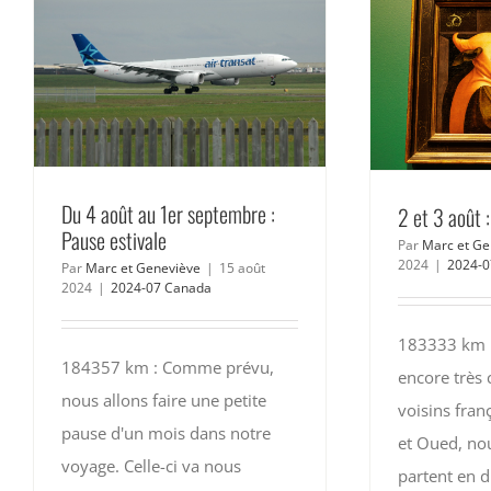
Du 4 août au 1er septembre :
2 et 3 août 
Pause estivale
Par
Marc et Ge
2024
|
2024-0
Par
Marc et Geneviève
|
15 août
2024
|
2024-07 Canada
183333 km : 
184357 km : Comme prévu,
encore très 
nous allons faire une petite
voisins fran
pause d'un mois dans notre
et Oued, nou
voyage. Celle-ci va nous
partent en di