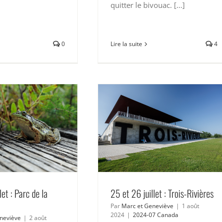
quitter le bivouac. [...]
0
Lire la suite
4
let : Parc de la
25 et 26 juillet : Trois-Rivières
Par
Marc et Geneviève
|
1 août
2024
|
2024-07 Canada
neviève
|
2 août