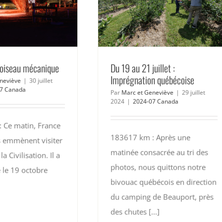
 L’oiseau mécanique
Du 19 au 21 juillet :
Imprégnation québécoise
neviève
|
30 juillet
7 Canada
Par
Marc et Geneviève
|
29 juillet
2024
|
2024-07 Canada
 Ce matin, France
183617 km : Après une
s emmènent visiter
matinée consacrée au tri des
a Civilisation. Il a
photos, nous quittons notre
 le 19 octobre
bivouac québécois en direction
du camping de Beauport, près
des chutes [...]