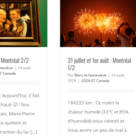
: Montréal 2/2
31 juillet et 1er août : Montréal
1/2
neviève
|
14 août
7 Canada
Par
Marc et Geneviève
|
14 août
2024
|
2024-07 Canada
Aujourd'hui, il fait
184333 km : Ce matin la
chaud 🥵 ! Nos
chaleur humide (33°C et 85%
çais, Marie-Pierre
d'humidité) nous ralentit et
s quittent et
nous avons un peu de mal à
rection du lac [...]