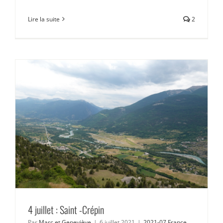
Lire la suite
2
4 juillet : Saint -Crépin
Par
Marc et Geneviève
|
6 juillet 2021
|
2021-07 France