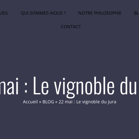
UEIL
QUI SOMMES-NOUS ?
NOTRE PHILOSOPHIE
B
CONTACT
ai : Le vignoble du
Accueil
»
BLOG
»
22 mai : Le vignoble du Jura