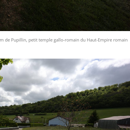
um de Pupillin, petit temple gallo-romain du Haut-Empire romain