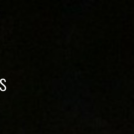
LOG
s