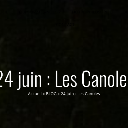
UEIL
QUI SOMMES-NOUS ?
NOTRE PHILOSOPHIE
B
CONTACT
24 juin : Les Canole
Accueil
»
BLOG
»
24 juin : Les Canoles