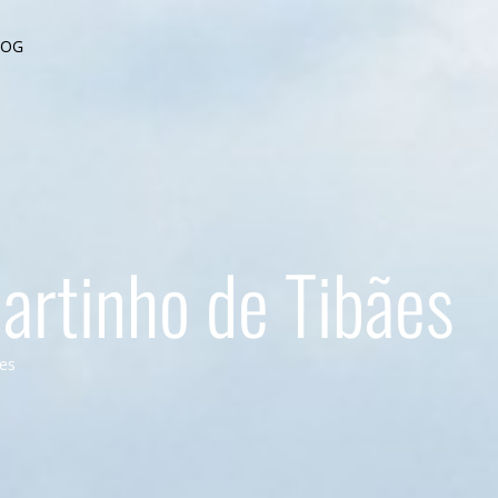
LOG
artinho de Tibães
es