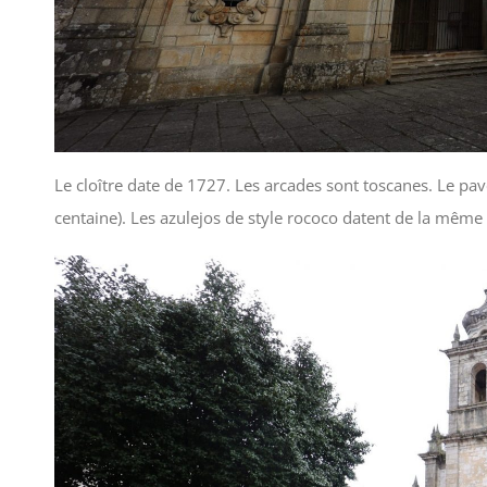
Le cloître date de 1727. Les arcades sont toscanes. Le pa
centaine). Les azulejos de style rococo datent de la mêm