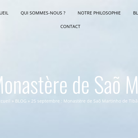
UEIL
QUI SOMMES-NOUS ?
NOTRE PHILOSOPHIE
B
CONTACT
onastère de Saõ M
cueil
»
BLOG
»
25 septembre : Monastère de Saõ Martinho de Tibã