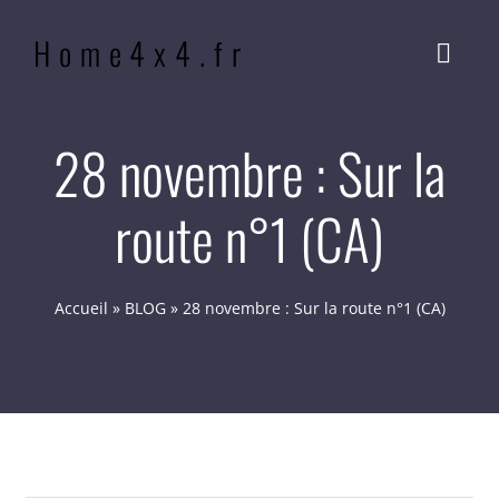
Passer
Home4x4.fr
au
Navig
contenu
à
bascu
ACCUEIL
28 novembre : Sur la
route n°1 (CA)
QUI SOMMES-NOUS ?
NOTRE PHILOSOPHIE
Accueil
»
BLOG
»
28 novembre : Sur la route n°1 (CA)
BLOG
CONTACT