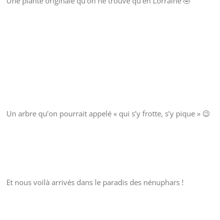
Une plante originale qu’on ne trouve qu’en Lorraine 🤣
Un arbre qu’on pourrait appelé « qui s’y frotte, s’y pique » 😉
Et nous voilà arrivés dans le paradis des nénuphars !