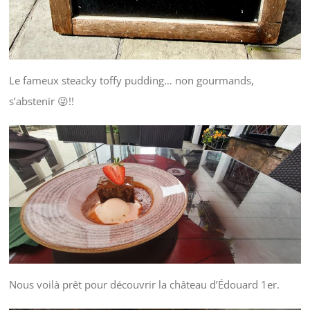
Le fameux steacky toffy pudding… non gourmands,
s’abstenir 😜!!
Nous voilà prêt pour découvrir la château d’Édouard 1er.