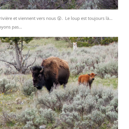
ivière et viennent vers nous 😮. Le loup est toujours là…
 voyons pas…