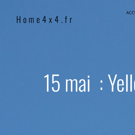
Passer
ACC
au
Home4x4.fr
contenu
15 mai : Yel