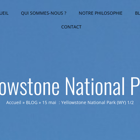
UEIL
QUI SOMMES-NOUS ?
NOTRE PHILOSOPHIE
B
CONTACT
lowstone National 
Accueil
»
BLOG
»
15 mai : Yellowstone National Park (WY) 1/2