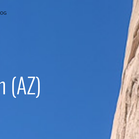
LOG
n (AZ)