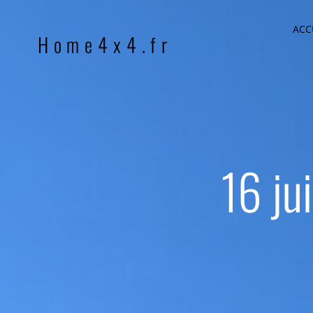
Passer
ACC
au
Home4x4.fr
contenu
16 ju