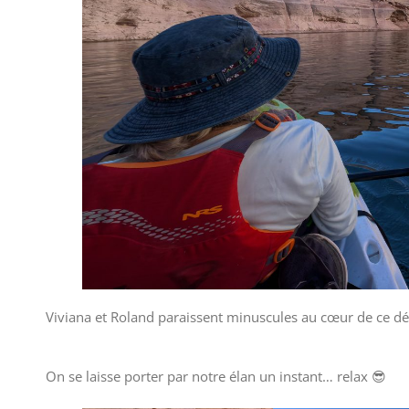
Viviana et Roland paraissent minuscules au cœur de ce dé
On se laisse porter par notre élan un instant… relax 😎