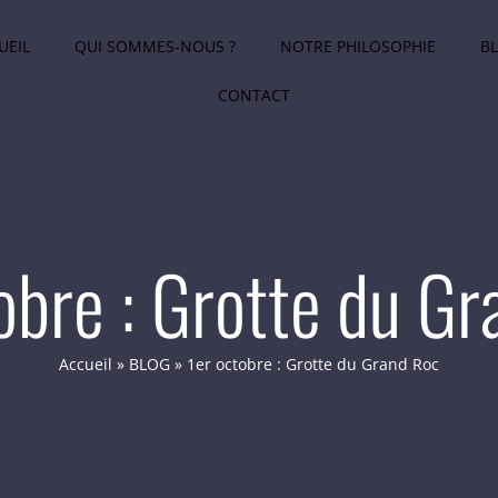
UEIL
QUI SOMMES-NOUS ?
NOTRE PHILOSOPHIE
B
CONTACT
obre : Grotte du G
Accueil
»
BLOG
»
1er octobre : Grotte du Grand Roc