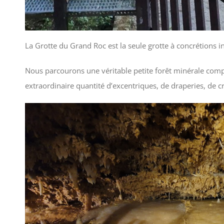
La Grotte du Grand Roc est la seule grotte à concrétions 
Nous parcourons une véritable petite forêt minérale compos
extraordinaire quantité d’excentriques, de draperies, de cr