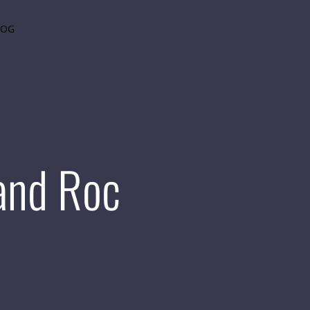
LOG
rand Roc