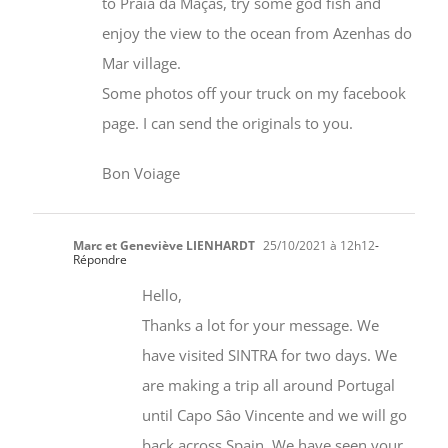
to Praia da Maçãs, try some god fish and
enjoy the view to the ocean from Azenhas do
Mar village.
Some photos off your truck on my facebook
page. I can send the originals to you.
Bon Voiage
Marc et Geneviève LIENHARDT
25/10/2021 à 12h12
-
Répondre
Hello,
Thanks a lot for your message. We
have visited SINTRA for two days. We
are making a trip all around Portugal
until Capo Sâo Vincente and we will go
back across Spain. We have seen your