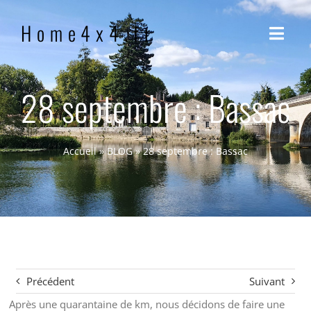
Passer
Home4x4.fr
au
Navig
contenu
à
bascu
ACCUEIL
28 septembre : Bassac
QUI SOMMES-NOUS ?
Accueil
»
BLOG
»
28 septembre : Bassac
NOTRE PHILOSOPHIE
BLOG
CONTACT
Précédent
Suivant
Après une quarantaine de km, nous décidons de faire une