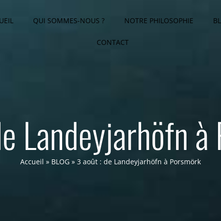
UEIL
QUI SOMMES-NOUS ?
NOTRE PHILOSOPHIE
B
CONTACT
 de Landeyjarhöfn à
Accueil
»
BLOG
»
3 août : de Landeyjarhöfn à Porsmörk