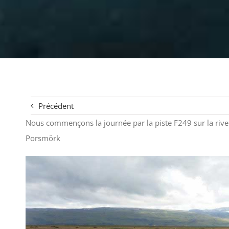
Précédent
Nous commençons la journée par la piste F249 sur la rive s
Porsmörk