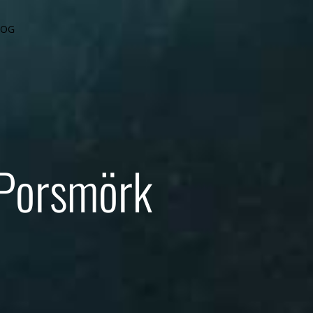
LOG
 Porsmörk