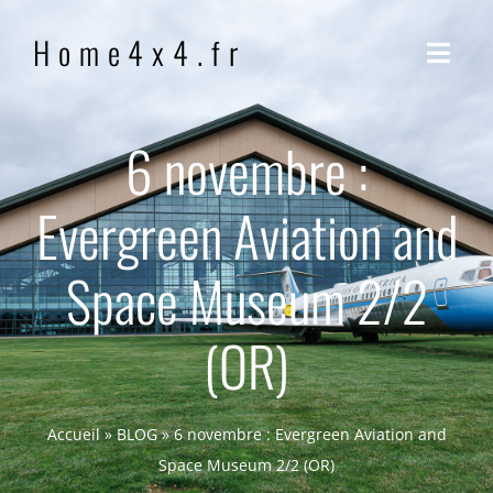
Passer
Home4x4.fr
au
Navig
contenu
à
bascu
ACCUEIL
6 novembre :
Evergreen Aviation and
QUI SOMMES-NOUS ?
Space Museum 2/2
NOTRE PHILOSOPHIE
(OR)
BLOG
CONTACT
Accueil
»
BLOG
»
6 novembre : Evergreen Aviation and
Space Museum 2/2 (OR)