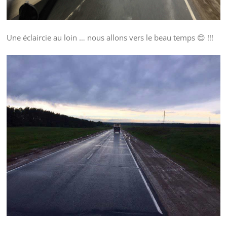
Une éclaircie au loin … nous allons vers le beau temps 😊 !!!