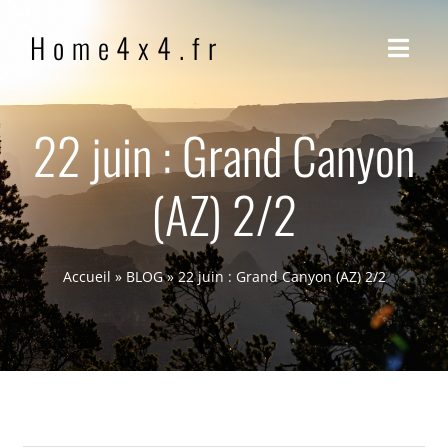
Passer
Home4x4.fr
au
Navig
contenu
à
bascu
ACCUEIL
22 juin : Grand Canyon
(AZ) 2/2
QUI SOMMES-NOUS ?
NOTRE PHILOSOPHIE
Accueil
»
BLOG
»
22 juin : Grand Canyon (AZ) 2/2
BLOG
CONTACT