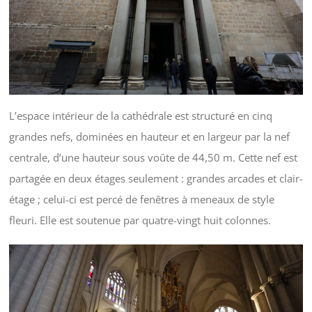
L’espace intérieur de la cathédrale est structuré en cinq
grandes nefs, dominées en hauteur et en largeur par la nef
centrale, d’une hauteur sous voûte de 44,50 m. Cette nef est
partagée en deux étages seulement : grandes arcades et clair-
étage ; celui-ci est percé de fenêtres à meneaux de style
fleuri. Elle est soutenue par quatre-vingt huit colonnes.