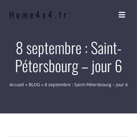
Passer
Home4x4.fr
au
Navig
contenu
à
bascu
ACCUEIL
8 septembre : Saint-
Pétersbourg – jour 6
QUI SOMMES-NOUS ?
NOTRE PHILOSOPHIE
Accueil
»
BLOG
»
8 septembre : Saint-Pétersbourg – jour 6
BLOG
CONTACT